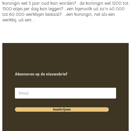
koningin wel 5 jaar oud kan worden? …de koningin wel 1200 tot
1500 eitjes per dag kan leggen? …een bijenvolk uit zo’n 40.000
tot 60.000 werkbijen bestaat?. …een koningin, net als een
werkbij, uit een...
Abonneren op de nieuwsbrief
Inschrijven