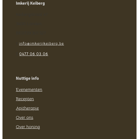
Imkerij Keiberg
Keibergstraat 47
3400 Landen
BE0729.301.527
info@imkerijkeiberg.be


0477 06 03 06
Nuttige info
Evenementen
Recepten
Apitherapie
Over ons
Over honing