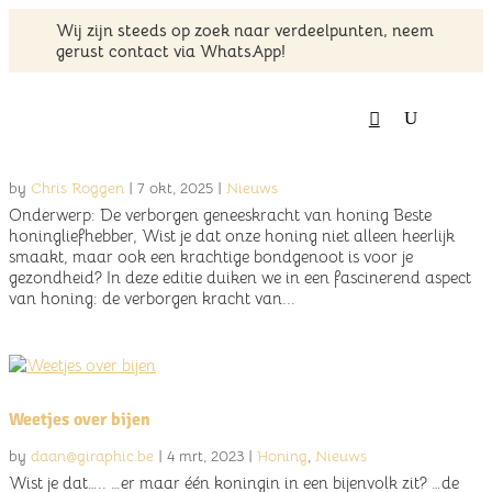
Wij zijn steeds op zoek naar verdeelpunten, neem
gerust contact via WhatsApp!
✉️
Nieuwsbrief – Oktober 2025
by
Chris Roggen
|
7 okt, 2025
|
Nieuws
Onderwerp: De verborgen geneeskracht van honing Beste
honingliefhebber, Wist je dat onze honing niet alleen heerlijk
smaakt, maar ook een krachtige bondgenoot is voor je
gezondheid? In deze editie duiken we in een fascinerend aspect
van honing: de verborgen kracht van...
Weetjes over bijen
by
daan@giraphic.be
|
4 mrt, 2023
|
Honing
,
Nieuws
Wist je dat….. …er maar één koningin in een bijenvolk zit? …de