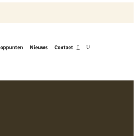
ooppunten
Nieuws
Contact
gged “honing drank”
k