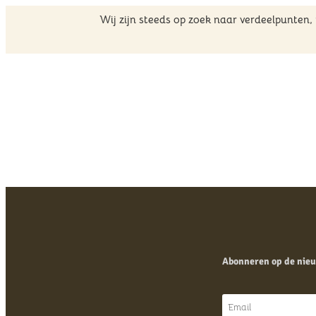
Wij zijn steeds op zoek naar verdeelpunten
Filter op producten
Filter op producten
Abonneren op de nieu
Zoek
Zoek
×
Prijs