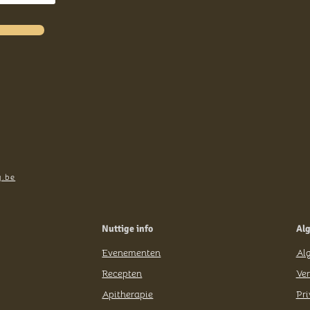
Honing Rum
Rum met
Honing | Imk
Keiberg
“Arthur”
g.be
€
30,00
Nuttige info
Al
Evenementen
Al
Recepten
Ver
Apitherapie
Pri