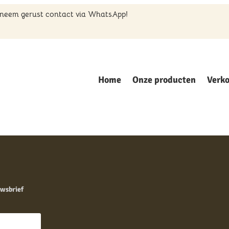
, neem gerust contact via WhatsApp!
Home
Onze producten
Verk
Home
/ Producten geta
honing dran
Enig resultaat
wsbrief