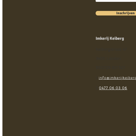
×
×
Inschrijven
Categorie
Alcoholische Dranken
(
1
)
Imkerij Keiberg
Toon
(
1
)
Annuleren
Keibergstraat 47
3400 Landen
BE0729.301.527
info@imkerijkeiber


0477 06 03 06