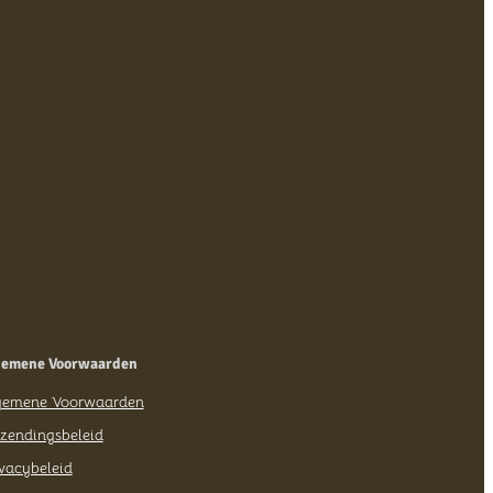
 –
erij
gemene Voorwaarden
gemene Voorwaarden
zendingsbeleid
vacybeleid