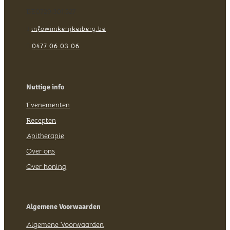
BE0729.301.527
info@imkerijkeiberg.be


0477 06 03 06
Nuttige info
Evenementen
Recepten
Apitherapie
Over ons
Over honing
Algemene Voorwaarden
Algemene Voorwaarden