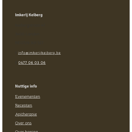
Imkerij Keiberg
Keibergstraat 47
3400 Landen
BE0729.301.527
info@imkerijkeiberg.be


0477 06 03 06
Nuttige info
Evenementen
Recepten
Apitherapie
Over ons
Over honing