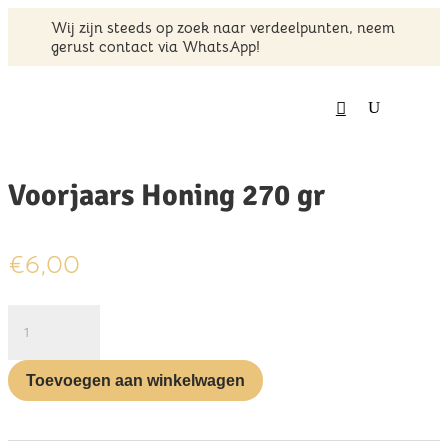
Wij zijn steeds op zoek naar verdeelpunten, neem
gerust contact via WhatsApp!
Home
/
Honing
/ Voorjaars Honing 270 gr
Voorjaars Honing 270 gr
€
6,00
Voorjaars
Honing
270
gr
Toevoegen aan winkelwagen
aantal